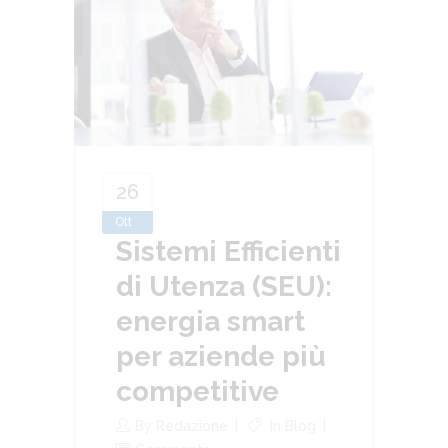
26
Ott
Sistemi Efficienti
di Utenza (SEU):
energia smart
per aziende più
competitive
By
Redazione
In
Blog