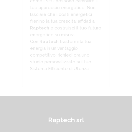
come i SEU possono cambiare il
tuo approccio energetico. Non
lasciare che i costi energetici
frenino la tua crescita: affidati a
Raptech
e costruisci il tuo futuro
energetico su misura.
Con
Raptech
trasformi la tua
energia in un vantaggio
competitivo: richiedi ora uno
studio personalizzato sul tuo
Sistema Efficiente di Utenza.
Raptech srl