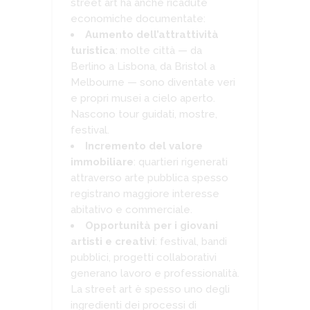
street art ha anche ricadute
economiche documentate:
Aumento dell’attrattività
turistica
: molte città — da
Berlino a Lisbona, da Bristol a
Melbourne — sono diventate veri
e propri musei a cielo aperto.
Nascono tour guidati, mostre,
festival.
Incremento del valore
immobiliare
: quartieri rigenerati
attraverso arte pubblica spesso
registrano maggiore interesse
abitativo e commerciale.
Opportunità per i giovani
artisti e creativi
: festival, bandi
pubblici, progetti collaborativi
generano lavoro e professionalità.
La street art è spesso uno degli
ingredienti dei processi di