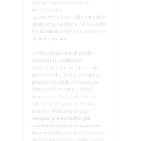
comunica presenza, cura,
progettualità.
Laddove c’è cura, l’atto vandalico
diminuisce. Laddove c’è bellezza,
la cittadinanza tende a rispettare
di più lo spazio.
Valorizzazione di spazi
altrimenti inutilizzati
Molte città stanno sfruttando
pareti cieche, ponti, sottopassi,
palazzi industriali dismessi per
trasformarli in “tele urbane”.
Questa scelta tecnica ha un
valore importante anche dal
punto di vista ambientale:
recuperare superfici già
esistenti evita di consumare
nuovo suolo
e migliora l’aspetto
di aree spesso percepite come