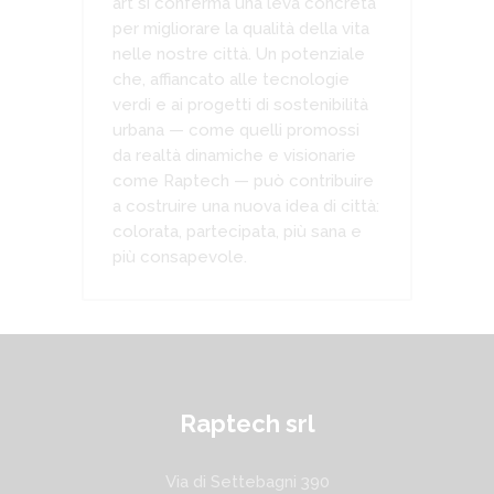
art si conferma una leva concreta
per migliorare la qualità della vita
nelle nostre città. Un potenziale
che, affiancato alle tecnologie
verdi e ai progetti di sostenibilità
urbana — come quelli promossi
da realtà dinamiche e visionarie
come Raptech — può contribuire
a costruire una nuova idea di città:
colorata, partecipata, più sana e
più consapevole.
Raptech srl
Via di Settebagni 390